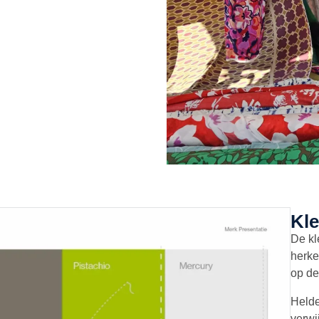
Kle
De kl
herke
op de
Helde
verwi