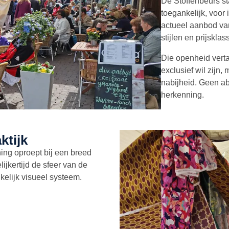
De Stoffenbeurs st
toegankelijk, voor
actueel aanbod van 
stijlen en prijsklas
Die openheid vertaa
exclusief wil zijn,
nabijheid. Geen ab
herkenning.
ktijk
ing oproept bij een breed
lijkertijd de sfeer van de
kelijk visueel systeem.