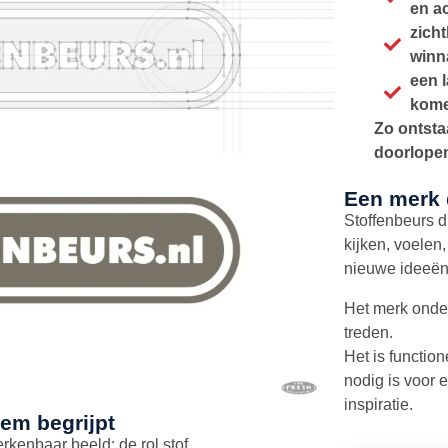
en ac
zich
winn
een 
kom
Zo ontsta
doorlopen
Een merk 
Stoffenbeurs d
kijken, voelen
nieuwe ideeën
Het merk onder
treden.
Het is functio
nodig is voor 
inspiratie.
hem begrijpt
rkenbaar beeld: de rol stof