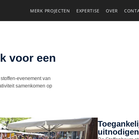
MERK PROJECTEN
EXPERTISE
OVER
CONT
k voor een
t stoffen-evenement van
ativiteit samenkomen op
Toegankelij
uitnodige