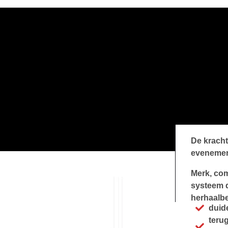
De kracht 
evenement
Merk, co
systeem d
herhaalbe
duid
teru