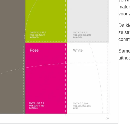
mater
voor 
De kl
ze st
commu
Samen
uitno